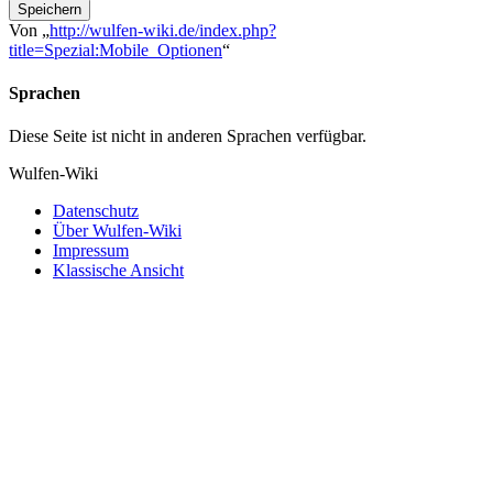
Speichern
Von „
http://wulfen-wiki.de/index.php?
title=Spezial:Mobile_Optionen
“
Sprachen
Diese Seite ist nicht in anderen Sprachen verfügbar.
Wulfen-Wiki
Datenschutz
Über Wulfen-Wiki
Impressum
Klassische Ansicht