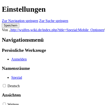
Einstellungen
Zur Navigation springen
Zur Suche springen
Speichern
Von „
http://wulfen-wiki.de/index.php?title=Spezial:Mobile_Optionen
Navigationsmenü
Persönliche Werkzeuge
Anmelden
Namensräume
Spezial
Deutsch
Ansichten
Weitere