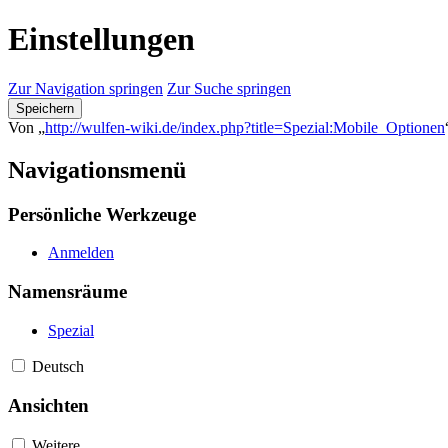
Einstellungen
Zur Navigation springen
Zur Suche springen
Speichern
Von „
http://wulfen-wiki.de/index.php?title=Spezial:Mobile_Optionen
Navigationsmenü
Persönliche Werkzeuge
Anmelden
Namensräume
Spezial
Deutsch
Ansichten
Weitere