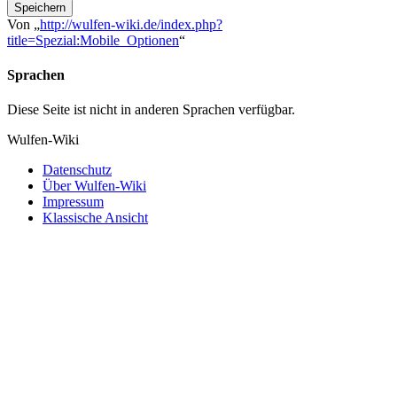
Speichern
Von „
http://wulfen-wiki.de/index.php?
title=Spezial:Mobile_Optionen
“
Sprachen
Diese Seite ist nicht in anderen Sprachen verfügbar.
Wulfen-Wiki
Datenschutz
Über Wulfen-Wiki
Impressum
Klassische Ansicht