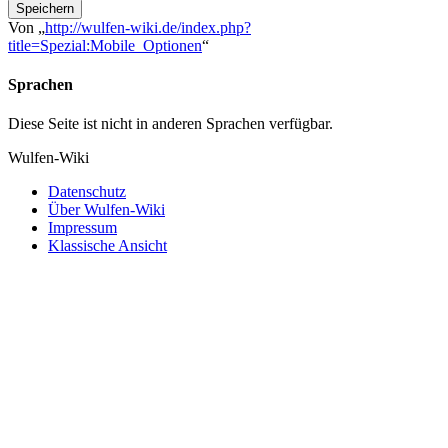
Speichern
Von „
http://wulfen-wiki.de/index.php?
title=Spezial:Mobile_Optionen
“
Sprachen
Diese Seite ist nicht in anderen Sprachen verfügbar.
Wulfen-Wiki
Datenschutz
Über Wulfen-Wiki
Impressum
Klassische Ansicht