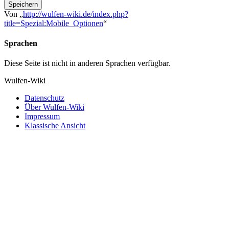
Speichern
Von „
http://wulfen-wiki.de/index.php?
title=Spezial:Mobile_Optionen
“
Sprachen
Diese Seite ist nicht in anderen Sprachen verfügbar.
Wulfen-Wiki
Datenschutz
Über Wulfen-Wiki
Impressum
Klassische Ansicht