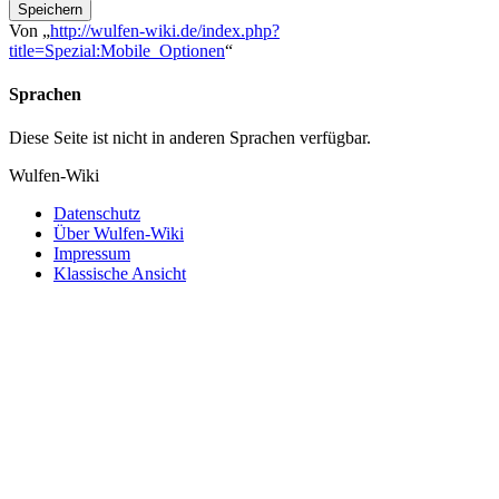
Speichern
Von „
http://wulfen-wiki.de/index.php?
title=Spezial:Mobile_Optionen
“
Sprachen
Diese Seite ist nicht in anderen Sprachen verfügbar.
Wulfen-Wiki
Datenschutz
Über Wulfen-Wiki
Impressum
Klassische Ansicht