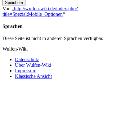
Speichern
Von „
http://wulfen-wiki.de/index.php?
title=Spezial:Mobile_Optionen
“
Sprachen
Diese Seite ist nicht in anderen Sprachen verfügbar.
Wulfen-Wiki
Datenschutz
Über Wulfen-Wiki
Impressum
Klassische Ansicht