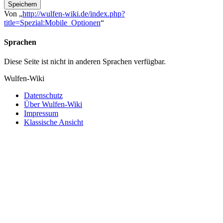
Speichern
Von „
http://wulfen-wiki.de/index.php?
title=Spezial:Mobile_Optionen
“
Sprachen
Diese Seite ist nicht in anderen Sprachen verfügbar.
Wulfen-Wiki
Datenschutz
Über Wulfen-Wiki
Impressum
Klassische Ansicht