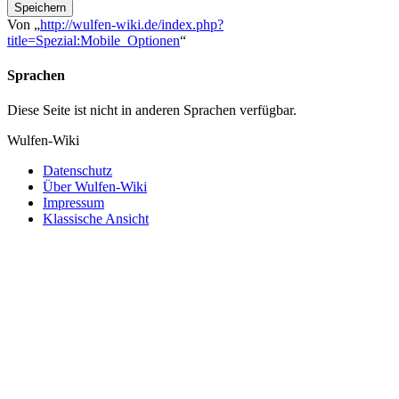
Speichern
Von „
http://wulfen-wiki.de/index.php?
title=Spezial:Mobile_Optionen
“
Sprachen
Diese Seite ist nicht in anderen Sprachen verfügbar.
Wulfen-Wiki
Datenschutz
Über Wulfen-Wiki
Impressum
Klassische Ansicht