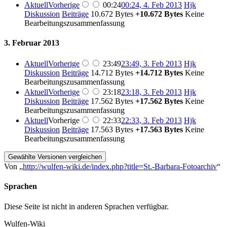
Aktuell
Vorherige
00:24
00:24, 4. Feb 2013
‎
Hjk
Diskussion
Beiträge
‎
10.672 Bytes
+10.672 Bytes
‎
Keine
Bearbeitungszusammenfassung
3. Februar 2013
Aktuell
Vorherige
23:49
23:49, 3. Feb 2013
‎
Hjk
Diskussion
Beiträge
‎
14.712 Bytes
+14.712 Bytes
‎
Keine
Bearbeitungszusammenfassung
Aktuell
Vorherige
23:18
23:18, 3. Feb 2013
‎
Hjk
Diskussion
Beiträge
‎
17.562 Bytes
+17.562 Bytes
‎
Keine
Bearbeitungszusammenfassung
Aktuell
Vorherige
22:33
22:33, 3. Feb 2013
‎
Hjk
Diskussion
Beiträge
‎
17.563 Bytes
+17.563 Bytes
‎
Keine
Bearbeitungszusammenfassung
Von „
http://wulfen-wiki.de/index.php?title=St.-Barbara-Fotoarchiv
“
Sprachen
Diese Seite ist nicht in anderen Sprachen verfügbar.
Wulfen-Wiki