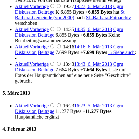
1995-2010 von der Barbara-Hauptseite hierhin verlegt
Aktuell
Vorherige
19:27
19:27, 6. Mär 2013
‎
Cgru
Diskussion
Beiträge
‎
K
6.855 Bytes
+6.855 Bytes
‎
hat
St.
Barbara-Gemeinde (vor 2000)
nach
St.-Barbara-Fotoarchiv
verschoben
Aktuell
Vorherige
14:35
14:35, 6. Mär 2013
‎
Cgru
Diskussion
Beiträge
‎
6.855 Bytes
+6.855 Bytes
‎
Keine
Bearbeitungszusammenfassung
Aktuell
Vorherige
14:16
14:16, 6. Mär 2013
‎
Cgru
Diskussion
Beiträge
‎
7.699 Bytes
+7.699 Bytes
‎
→‎Siehe auch
:
-
Aktuell
Vorherige
13:43
13:43, 6. Mär 2013
‎
Cgru
Diskussion
Beiträge
‎
7.664 Bytes
+7.664 Bytes
‎
Liste unf
Fotos der Hauptamtlichen auf eine neue Seite "Geschichte"
gebracht
5. März 2013
Aktuell
Vorherige
16:23
16:23, 5. Mär 2013
‎
Cgru
Diskussion
Beiträge
‎
11.277 Bytes
+11.277 Bytes
Hauptamtliche ergänzt
4. Februar 2013