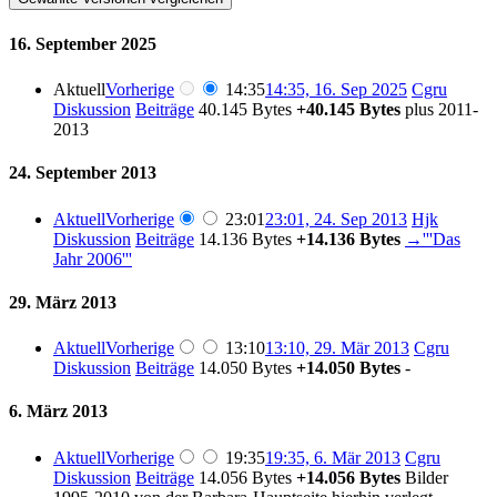
16. September 2025
Aktuell
Vorherige
14:35
14:35, 16. Sep 2025
‎
Cgru
Diskussion
Beiträge
‎
40.145 Bytes
+40.145 Bytes
‎
plus 2011-
2013
24. September 2013
Aktuell
Vorherige
23:01
23:01, 24. Sep 2013
‎
Hjk
Diskussion
Beiträge
‎
14.136 Bytes
+14.136 Bytes
‎
→‎'''Das
Jahr 2006'''
29. März 2013
Aktuell
Vorherige
13:10
13:10, 29. Mär 2013
‎
Cgru
Diskussion
Beiträge
‎
14.050 Bytes
+14.050 Bytes
‎
-
6. März 2013
Aktuell
Vorherige
19:35
19:35, 6. Mär 2013
‎
Cgru
Diskussion
Beiträge
‎
14.056 Bytes
+14.056 Bytes
‎
Bilder