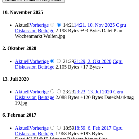
10. November 2025
Aktuell
Vorherige
14:21
14:21, 10. Nov 2025
‎
Cgru
Diskussion
Beiträge
‎
2.198 Bytes
+93 Bytes
‎
Datei:Plan
Wochenmarkt Wulfen.jpg
2. Oktober 2020
Aktuell
Vorherige
21:29
21:29, 2. Okt 2020
‎
Cgru
Diskussion
Beiträge
‎
2.105 Bytes
+17 Bytes
‎
-
13. Juli 2020
Aktuell
Vorherige
23:23
23:23, 13. Jul 2020
‎
Cgru
Diskussion
Beiträge
‎
2.088 Bytes
+120 Bytes
‎
Datei:Markttag
19.jpg
6. Februar 2017
Aktuell
Vorherige
18:59
18:59, 6. Feb 2017
‎
Cgru
Diskussion
Beiträge
‎
1.968 Bytes
+183 Bytes