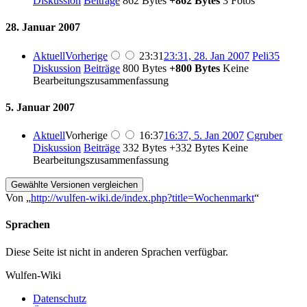
Diskussion
Beiträge
‎
862 Bytes
+862 Bytes
‎
3 Fotos
28. Januar 2007
Aktuell
Vorherige
23:31
23:31, 28. Jan 2007
‎
Peli35
Diskussion
Beiträge
‎
800 Bytes
+800 Bytes
‎
Keine
Bearbeitungszusammenfassung
5. Januar 2007
Aktuell
Vorherige
16:37
16:37, 5. Jan 2007
‎
Cgruber
Diskussion
Beiträge
‎
332 Bytes
+332 Bytes
‎
Keine
Bearbeitungszusammenfassung
Von „
http://wulfen-wiki.de/index.php?title=Wochenmarkt
“
Sprachen
Diese Seite ist nicht in anderen Sprachen verfügbar.
Wulfen-Wiki
Datenschutz