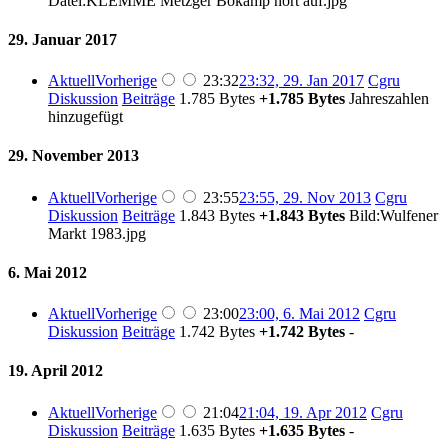
Datei:KLEMME Metzger Bökamp hört auf.jpg
29. Januar 2017
Aktuell
Vorherige
23:32
23:32, 29. Jan 2017
‎
Cgru
Diskussion
Beiträge
‎
1.785 Bytes
+1.785 Bytes
‎
Jahreszahlen
hinzugefügt
29. November 2013
Aktuell
Vorherige
23:55
23:55, 29. Nov 2013
‎
Cgru
Diskussion
Beiträge
‎
1.843 Bytes
+1.843 Bytes
‎
Bild:Wulfener
Markt 1983.jpg
6. Mai 2012
Aktuell
Vorherige
23:00
23:00, 6. Mai 2012
‎
Cgru
Diskussion
Beiträge
‎
1.742 Bytes
+1.742 Bytes
‎
-
19. April 2012
Aktuell
Vorherige
21:04
21:04, 19. Apr 2012
‎
Cgru
Diskussion
Beiträge
‎
1.635 Bytes
+1.635 Bytes
‎
-