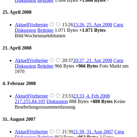
Diskussion
Beiträge
‎
1.064 Bytes
+1.064 Bytes
‎
-
25. April 2008
Aktuell
Vorherige
15:26
15:26, 25. Apr 2008
‎
Cgru
Diskussion
Beiträge
‎
1.071 Bytes
+1.071 Bytes
Bild:Wochenmarktblumen
21. April 2008
Aktuell
Vorherige
20:37
20:37, 21. Apr 2008
‎
Cgru
Diskussion
Beiträge
‎
966 Bytes
+966 Bytes
‎
Foto Markt um
1970
4. Februar 2008
Aktuell
Vorherige
23:33
23:33, 4. Feb 2008
217.255.84.105
Diskussion
‎
888 Bytes
+888 Bytes
‎
Keine
Bearbeitungszusammenfassung
31. August 2007
Aktuell
Vorherige
21:39
21:39, 31. Aug 2007
‎
Cgru