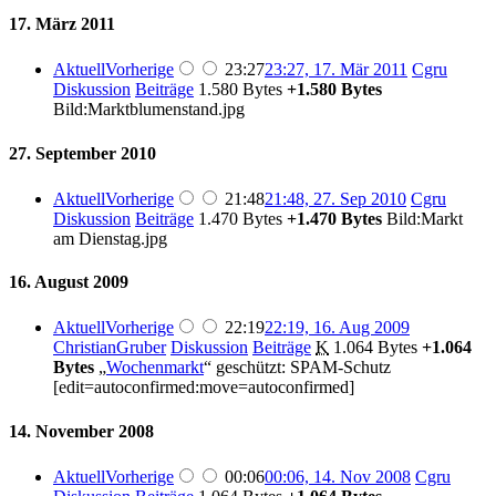
17. März 2011
Aktuell
Vorherige
23:27
23:27, 17. Mär 2011
‎
Cgru
Diskussion
Beiträge
‎
1.580 Bytes
+1.580 Bytes
Bild:Marktblumenstand.jpg
27. September 2010
Aktuell
Vorherige
21:48
21:48, 27. Sep 2010
‎
Cgru
Diskussion
Beiträge
‎
1.470 Bytes
+1.470 Bytes
‎
Bild:Markt
am Dienstag.jpg
16. August 2009
Aktuell
Vorherige
22:19
22:19, 16. Aug 2009
ChristianGruber
Diskussion
Beiträge
‎
K
1.064 Bytes
+1.064
Bytes
‎
„
Wochenmarkt
“ geschützt: SPAM-Schutz
[edit=autoconfirmed:move=autoconfirmed]
14. November 2008
Aktuell
Vorherige
00:06
00:06, 14. Nov 2008
‎
Cgru