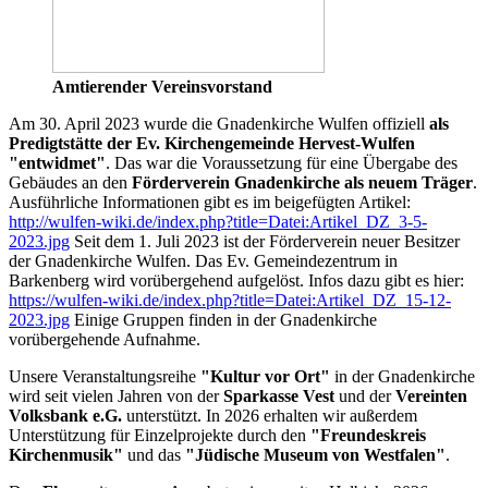
Amtierender Vereinsvorstand
Am 30. April 2023 wurde die Gnadenkirche Wulfen offiziell
als
Predigtstätte der Ev. Kirchengemeinde Hervest-Wulfen
"entwidmet"
. Das war die Voraussetzung für eine Übergabe des
Gebäudes an den
Förderverein Gnadenkirche als neuem Träger
.
Ausführliche Informationen gibt es im beigefügten Artikel:
http://wulfen-wiki.de/index.php?title=Datei:Artikel_DZ_3-5-
2023.jpg
Seit dem 1. Juli 2023 ist der Förderverein neuer Besitzer
der Gnadenkirche Wulfen. Das Ev. Gemeindezentrum in
Barkenberg wird vorübergehend aufgelöst. Infos dazu gibt es hier:
https://wulfen-wiki.de/index.php?title=Datei:Artikel_DZ_15-12-
2023.jpg
Einige Gruppen finden in der Gnadenkirche
vorübergehende Aufnahme.
Unsere Veranstaltungsreihe
"Kultur vor Ort"
in der Gnadenkirche
wird seit vielen Jahren von der
Sparkasse Vest
und der
Vereinten
Volksbank e.G.
unterstützt. In 2026 erhalten wir außerdem
Unterstützung für Einzelprojekte durch den
"Freundeskreis
Kirchenmusik"
und das
"Jüdische Museum von Westfalen"
.