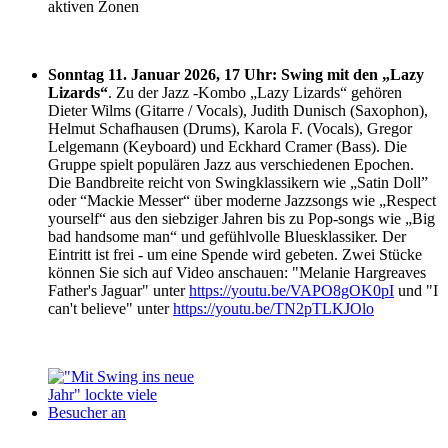
aktiven Zonen
Sonntag 11. Januar 2026, 17 Uhr: Swing mit den „Lazy
Lizards“
. Zu der Jazz -Kombo „Lazy Lizards“ gehören
Dieter Wilms (Gitarre / Vocals), Judith Dunisch (Saxophon),
Helmut Schafhausen (Drums), Karola F. (Vocals), Gregor
Lelgemann (Keyboard) und Eckhard Cramer (Bass). Die
Gruppe spielt populären Jazz aus verschiedenen Epochen.
Die Bandbreite reicht von Swingklassikern wie „Satin Doll”
oder “Mackie Messer“ über moderne Jazzsongs wie „Respect
yourself“ aus den siebziger Jahren bis zu Pop-songs wie „Big
bad handsome man“ und gefühlvolle Bluesklassiker. Der
Eintritt ist frei - um eine Spende wird gebeten. Zwei Stücke
können Sie sich auf Video anschauen: "Melanie Hargreaves
Father's Jaguar" unter
https://youtu.be/VAPO8gOK0pI
und "I
can't believe" unter
https://youtu.be/TN2pTLKJOlo