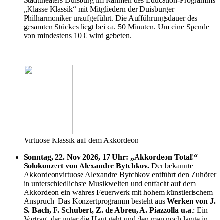
Stadttheaters Duisburg im Rahmen des Education-Programms
„Klasse Klassik“ mit Mitgliedern der Duisburger
Philharmoniker uraufgeführt. Die Aufführungsdauer des
gesamten Stückes liegt bei ca. 50 Minuten. Um eine Spende
von mindestens 10 € wird gebeten.
Virtuose Klassik auf dem Akkordeon
Sonntag, 22. Nov 2026, 17 Uhr: „Akkordeon Total!“
Solokonzert von Alexandre Bytchkov.
Der bekannte
Akkordeonvirtuose Alexandre Bytchkov entführt den Zuhörer
in unterschiedlichste Musikwelten und entfacht auf dem
Akkordeon ein wahres Feuerwerk mit hohem künstlerischem
Anspruch. Das Konzertprogramm besteht aus
Werken von J.
S. Bach, F. Schubert, Z. de Abreu, A. Piazzolla u.a
.: Ein
Vortrag, der unter die Haut geht und den man noch lange in