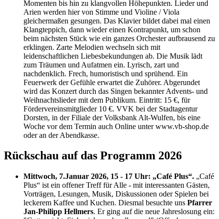
Momenten bis hin zu klangvollen Höhepunkten. Lieder und
Arien werden hier von Stimme und Violine / Viola
gleichermaßen gesungen. Das Klavier bildet dabei mal einen
Klangteppich, dann wieder einen Kontrapunkt, um schon
beim nächsten Stück wie ein ganzes Orchester aufbrausend zu
erklingen. Zarte Melodien wechseln sich mit
leidenschaftlichen Liebesbekundungen ab. Die Musik lädt
zum Träumen und Aufatmen ein. Lyrisch, zart und
nachdenklich. Frech, humoristisch und sprühend. Ein
Feuerwerk der Gefühle erwartet die Zuhörer. Abgerundet
wird das Konzert durch das Singen bekannter Advents- und
Weihnachtslieder mit dem Publikum. Eintritt: 15 €, für
Fördervereinsmitglieder 10 €. VVK bei der Stadtagentur
Dorsten, in der Filiale der Volksbank Alt-Wulfen, bis eine
Woche vor dem Termin auch Online unter www.vb-shop.de
oder an der Abendkasse.
Rückschau auf das Programm 2026
Mittwoch, 7.Januar 2026, 15 - 17 Uhr: „Café Plus“.
„Café
Plus“ ist ein offener Treff für Alle - mit interessanten Gästen,
Vorträgen, Lesungen, Musik, Diskussionen oder Spielen bei
leckerem Kaffee und Kuchen. Diesmal besuchte uns
Pfarrer
Jan-Philipp Hellmers
. Er ging auf die neue Jahreslosung ein: