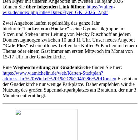
Den
Flyer
mit unseren Angeboten im zweiten Halbjahr 2026
können Sie
über folgenden Link öffnen
:
https://wulfen-
wiki.de/index.php?title=Datei:Flyer_GK_2026_2.pdf
Zwei Angebote laufen regelmäßig das ganze Jahr
hindurch:
"Locker vom Hocker"
- eine Gymnastikgruppe im
Sitzen und Stehen unter Leitung von Mecky Rüschhoff an jedem
Donnerstagmorgen zwischen 10 und 11 Uhr. Unser neues Angebot
"Café Plus"
ist ein offenes Treffen bei Kaffee & Kuchen mit einem
Thema oder einem Gast immer am ersten Mittwoch im Monat von
15-17 Uhr in der Gnadenkirche.
Eine
Wegbeschreibung zur Gnadenkirche
finden Sie hier:
https://www.viamichelin.de/web/Karten-Stadtplan?
address=Im%20Winkel%201%2C%2046286%20Dorsten
Es gibt an
der Gnadenkirche nur wenige Parkplätze. Daher empfehlen wir die
Nutzung des großen Supermakrtparkplatzes am Brauturm, der nur 3
Minuten entfernt liegt.