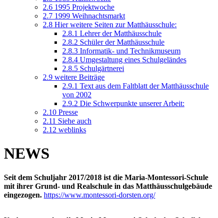
2.6
1995 Projektwoche
2.7
1999 Weihnachtsmarkt
2.8
Hier weitere Seiten zur Matthäusschule:
2.8.1
Lehrer der Matthäusschule
2.8.2
Schüler der Matthäusschule
2.8.3
Informatik- und Technikmuseum
2.8.4
Umgestaltung eines Schulgeländes
2.8.5
Schulgärtnerei
2.9
weitere Beiträge
2.9.1
Text aus dem Faltblatt der Matthäusschule
von 2002
2.9.2
Die Schwerpunkte unserer Arbeit:
2.10
Presse
2.11
Siehe auch
2.12
weblinks
NEWS
Seit dem Schuljahr 2017/2018 ist die Maria-Montessori-Schule
mit ihrer Grund- und Realschule in das Matthäusschulgebäude
eingezogen.
https://www.montessori-dorsten.org/