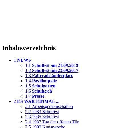
Inhaltsverzeichnis
1
NEWS
1.1
Schulfest am 21.09.2019
1.2
Schulfest am 23.09.2017
1.3
Fahrradständerplatz
1.4
Pavillonplatz
1.5
Schulgarten
1.6
Schulteich
1.7
Presse
2
ES WAR EINMAL ...
2.1
Arbeitsgemeinschaften
2.2
1983 Schulfest
2.3
1985 Schulfest
2.4
1987 Tag der offenen Tür
2.5
1989 Kunstwoche