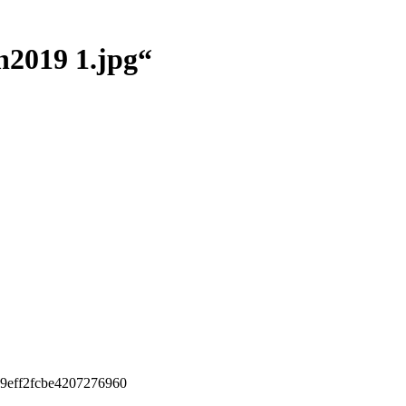
h2019 1.jpg“
9eff2fcbe4207276960