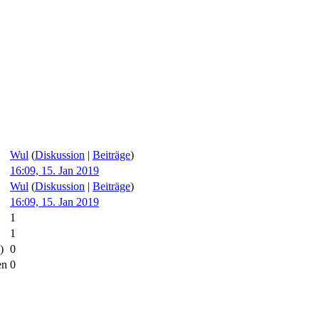
Wul
(
Diskussion
|
Beiträge
)
16:09, 15. Jan 2019
Wul
(
Diskussion
|
Beiträge
)
16:09, 15. Jan 2019
1
1
)
0
en
0