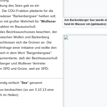
tzung:
bung des Sees gab es ein
Die CDU-Fraktion plädierte für die
ewässer "Barkenbergsee" heißen soll,
Am Barkenberger See wurde ein
n mit großer Mehrheit für "
Wulfener
fand im Wasser ein (geklautes) 
raktion im Bauausschuß
des Bezirksauschusses beachten, der
 zwischen Wulfen und Barkenberg
schlossen sich die Grünen an. Die
mfrage einer Initiative und wollte den
 sich in dem Wort "Bargenbergsee"
rgumentierte, daß der Bezirksausschuß
nberger und Wulfener Vertreter
en SPD und Grüne, weil ein SPD-
ndig einfach "
See
" genannt.
s beobachten (so am 3.10.13 eine
h im Hellen)