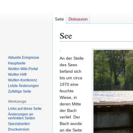
Seite
Diskussion
See
Zur
Zur
.
Navigation
Suche
Aktuelle Ereignisse
An der Stelle
springen
springen
Hauptseite
des Sees
Wulfen-Wiki-Portal
befand sich
Wulfen Hilft
bis um circa
Wulfen-Konferenz
1970 eine
Letzte Änderungen
feuchte
Zufällige Seite
Wiese, in
Werkzeuge
deren Mitte
Links auf diese Seite
der Bach
Änderungen an
verlief. Der
verlinkten Seiten
Bach wurde
Spezialseiten
Druckversion
an die Seite