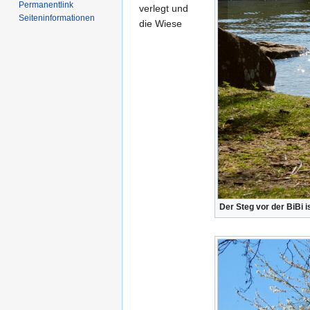
Permanentlink
verlegt und
Seiten­­informationen
die Wiese
Der Steg vor der BiBi 