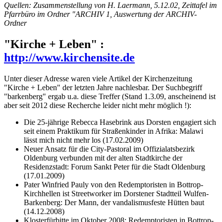
Quellen: Zusammenstellung von H. Laermann, 5.12.02, Zeittafel im
Pfarrbüro im Ordner "ARCHIV 1, Auswertung der ARCHIV-
Ordner
"Kirche + Leben" :
http://www.kirchensite.de
Unter dieser Adresse waren viele Artikel der Kirchenzeitung
"Kirche + Leben" der letzten Jahre nachlesbar. Der Suchbegriff
"barkenberg" ergab u.a. diese Treffer (Stand 1.3.09, anscheinend ist
aber seit 2012 diese Recherche leider nicht mehr möglich !):
Die 25-jährige Rebecca Hasebrink aus Dorsten engagiert sich
seit einem Praktikum für Straßenkinder in Afrika: Malawi
lässt mich nicht mehr los (17.02.2009)
Neuer Ansatz für die City-Pastoral im Offizialatsbezirk
Oldenburg verbunden mit der alten Stadtkirche der
Residenzstadt: Forum Sankt Peter für die Stadt Oldenburg
(17.01.2009)
Pater Winfried Pauly von den Redemptoristen in Bottrop-
Kirchhellen ist Streetworker im Dorstener Stadtteil Wulfen-
Barkenberg: Der Mann, der vandalismusfeste Hütten baut
(14.12.2008)
Klosterfürbitte im Oktober 2008: Redemptoristen in Bottrop-