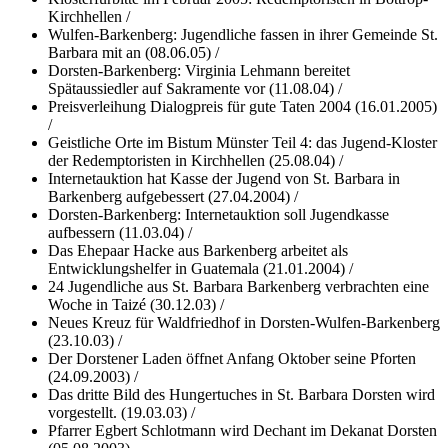
Kirchhellen /
Wulfen-Barkenberg: Jugendliche fassen in ihrer Gemeinde St.
Barbara mit an (08.06.05) /
Dorsten-Barkenberg: Virginia Lehmann bereitet
Spätaussiedler auf Sakramente vor (11.08.04) /
Preisverleihung Dialogpreis für gute Taten 2004 (16.01.2005)
/
Geistliche Orte im Bistum Münster Teil 4: das Jugend-Kloster
der Redemptoristen in Kirchhellen (25.08.04) /
Internetauktion hat Kasse der Jugend von St. Barbara in
Barkenberg aufgebessert (27.04.2004) /
Dorsten-Barkenberg: Internetauktion soll Jugendkasse
aufbessern (11.03.04) /
Das Ehepaar Hacke aus Barkenberg arbeitet als
Entwicklungshelfer in Guatemala (21.01.2004) /
24 Jugendliche aus St. Barbara Barkenberg verbrachten eine
Woche in Taizé (30.12.03) /
Neues Kreuz für Waldfriedhof in Dorsten-Wulfen-Barkenberg
(23.10.03) /
Der Dorstener Laden öffnet Anfang Oktober seine Pforten
(24.09.2003) /
Das dritte Bild des Hungertuches in St. Barbara Dorsten wird
vorgestellt. (19.03.03) /
Pfarrer Egbert Schlotmann wird Dechant im Dekanat Dorsten