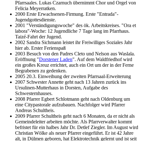
Pfarrsaales. Lukas Czarnuch übernimmt Chor und Orgel von
Felicia Meyerratken.
2000 Erste Erwachsenen-Firmung. Erste "Entrada"-
Jugendgottesdienste.
2001 "Verständigungswoche" des ök. Arbeitskreises. "Ora et
labora"-Woche: 12 Jugendliche 7 Tage lang im Pfarrhaus.
Taizé-Fahrt der Jugend.
2002 Sandra Sichmann leistet ihr Freiwilliges Soziales Jahr
hier ab. Erster Ferienspaß
2003 Besuch von den Padres Cleto und Nelson aus Waslala.
Eröffnung "
Dorstener Laden
". Auf dem Waldfriedhof wird
ein großes Kreuz errichtet, auch ein Ort um der in der Ferne
Begrabenen zu gedenken.
2005 20.3. Einweihung der zweiten Pfarrsaal-Erweiterung
2007 Schwester Annette geht nach 13 Jahren zurück ins
Ursulinen-Mutterhaus in Dorsten, Aufgabe des
Schwesternhauses.
2008 Pfarrer Egbert Schlotmann geht nach Oldenburg um
eine Citypastorale aufzubauen. Nachfolger wird Pfarrer
Andreas Schultheis.
2009 Pfarrer Schultheis geht nach 6 Monaten, da er nicht als
Gemeindeleiter arbeiten möchte. Als Pfarrverwalter kommt
befristet für ein halbes Jahr Dr. Detlef Ziegler. Im August wird
Christian Wölke als neuer Pfarrer eingeführt. Er ist 42 Jahre
alt, in Dülmen geboren, hat Elektrotechnik gelernt und ist seit