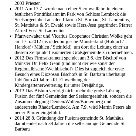
2003 Priester.
2011 Am 17.7. wurde nach einer Sternwallfahrt in einem
festlichen Pontifikalamt im Park von Schloss Lembeck die
Seelsorgeeinheit aus den Pfarren St. Barbara, St. Laurentius,
St. Matthäus & St. Ewald sowie Herz-Jesu gegründet. Pfarrer
Alfred Voss St. Laurentius
Pfarrverwalter und Vicarius Cooperator Christian Wölke geht
am 17.5.2012 ins oldenburgische Münsterland (Holdorf /
Handorf / Mühlen / Steinfeld), um dort die Leitung einer zu
diesem Zeitpunkt fusionierten Großgemeinde zu übernehmen.
2012 Das Firmsakrament spendet am 3.6. der Bischof von
Münster Dr. Felix Genn (und nicht der wie sonst der
Regionalbischof/Weihbischof). Dies ist zugleich der erste
Besuch eines Diozösan-Bischofs in St. Barbara überhaupt.
Jubiläum 40 Jahre kfd. Einweihung der
Kindergartenerweiterung für unter Dreijährige.
2013 Das Bistum verfolgt nicht mehr die große Lösung =
Fusion der fünf Gemeinden der Seelsorgeeinheit, sondern die
Zusammenlegung Deuten/Wulfen/Barkenberg und
andererseits Rhade/Lembeck. Am 7.9. wird Martin Peters als
neuer Pfarrer eingeführt.
2014 28.8. Gründung der Fusionsgemeinde St. Matthäus,
damit endet nach 39 Jahren die selbständige Gemeinde St.
Barbara