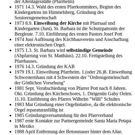
der Altentagesstätte (Pfarrheim)
1971 14.3. Wahl des ersten Pfarrkommitees, Beginn des
Kindergartens im Himmelsberg, Gründung des
Seniorengemeinschaft
1973 8.9.
Einweihung der Kirche
mit Pfarrsaal und
Kindergarten (Juni). St. Barbara ist die Schutzpatronin der
Bergleute. 7.10. Einführung des ersten Pastors Josef Pott
1974 Juni Auflösung des Kirchbauvereins und Anschaffung
einer elektronischen Orgel.
1975 1.3. St. Barbara wird
selbständige Gemeinde
(Abpfarrung von St. Matthäus). 22.10. Fertigstellung des
Pfarrhauses.
1976 14.3. Gründung der KAB
1979 19.1. Einweihung Pfarrheim. 1.(oder 26.)8. Einweihung
Schwesternhaus mit 4 Schwestern der "Ordensgemeinschaft
der Göttlichen Vorsehung"
1981 Sept. Verabschiedung von Pfarrer Pott nach 8 Jahren.
Okt. Gründung des Kirchenchores, 1. Dirigentin Gaby Oelen.
11.10. Einführung des Pfarres Wilhelm "Willi" Schultes
1983 Mai Gründung einer Orgelintiative, da die elektronische
Orgel reparaturanfällig ist
1985 Gründungsversammlung für den Pfarrverband
1987 erste Kontakte zur Partnergemeinde Santa Maria Petapa
in Mexiko
1988 April Entfernung der Betonmauer hinter dem Altar.