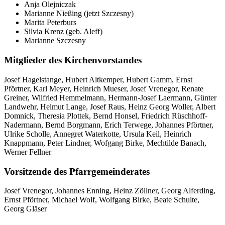
Anja Olejniczak
Marianne Nießing (jetzt Szczesny)
Marita Peterburs
Silvia Krenz (geb. Aleff)
Marianne Szczesny
Mitglieder des Kirchenvorstandes
Josef Hagelstange, Hubert Altkemper, Hubert Gamm, Ernst
Pförtner, Karl Meyer, Heinrich Mueser, Josef Vrenegor, Renate
Greiner, Wilfried Hemmelmann, Hermann-Josef Laermann, Günter
Landwehr, Helmut Lange, Josef Raus, Heinz Georg Woller, Albert
Domnick, Theresia Plottek, Bernd Honsel, Friedrich Rüschhoff-
Nadermann, Bernd Borgmann, Erich Terwege, Johannes Pförtner,
Ulrike Scholle, Annegret Waterkotte, Ursula Keil, Heinrich
Knappmann, Peter Lindner, Wofgang Birke, Mechtilde Banach,
Werner Fellner
Vorsitzende des Pfarrgemeinderates
Josef Vrenegor, Johannes Enning, Heinz Zöllner, Georg Alferding,
Ernst Pförtner, Michael Wolf, Wolfgang Birke, Beate Schulte,
Georg Gläser