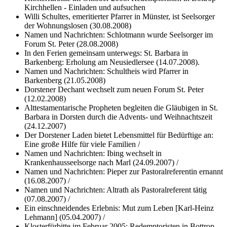
Kirchhellen - Einladen und aufsuchen
Willi Schultes, emeritierter Pfarrer in Münster, ist Seelsorger
der Wohnungslosen (30.08.2008)
Namen und Nachrichten: Schlotmann wurde Seelsorger im
Forum St. Peter (28.08.2008)
In den Ferien gemeinsam unterwegs: St. Barbara in
Barkenberg: Erholung am Neusiedlersee (14.07.2008).
Namen und Nachrichten: Schultheis wird Pfarrer in
Barkenberg (21.05.2008)
Dorstener Dechant wechselt zum neuen Forum St. Peter
(12.02.2008)
Alttestamentarische Propheten begleiten die Gläubigen in St.
Barbara in Dorsten durch die Advents- und Weihnachtszeit
(24.12.2007)
Der Dorstener Laden bietet Lebensmittel für Bedürftige an:
Eine große Hilfe für viele Familien /
Namen und Nachrichten: Ibing wechselt in
Krankenhausseelsorge nach Marl (24.09.2007) /
Namen und Nachrichten: Pieper zur Pastoralreferentin ernannt
(16.08.2007) /
Namen und Nachrichten: Altrath als Pastoralreferent tätig
(07.08.2007) /
Ein einschneidendes Erlebnis: Mut zum Leben [Karl-Heinz
Lehmann] (05.04.2007) /
Klosterfürbitte im Februar 2005: Redemptoristen in Bottrop-