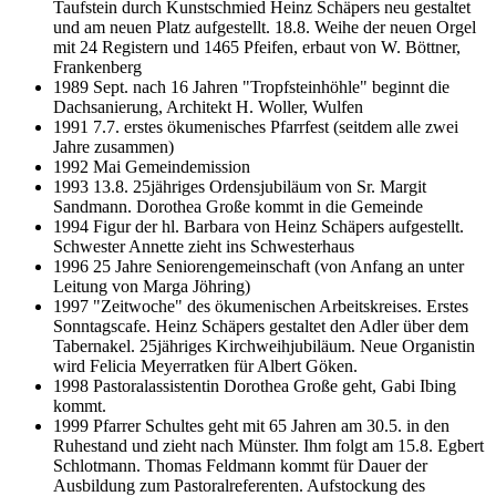
Taufstein durch Kunstschmied Heinz Schäpers neu gestaltet
und am neuen Platz aufgestellt. 18.8. Weihe der neuen Orgel
mit 24 Registern und 1465 Pfeifen, erbaut von W. Böttner,
Frankenberg
1989 Sept. nach 16 Jahren "Tropfsteinhöhle" beginnt die
Dachsanierung, Architekt H. Woller, Wulfen
1991 7.7. erstes ökumenisches Pfarrfest (seitdem alle zwei
Jahre zusammen)
1992 Mai Gemeindemission
1993 13.8. 25jähriges Ordensjubiläum von Sr. Margit
Sandmann. Dorothea Große kommt in die Gemeinde
1994 Figur der hl. Barbara von Heinz Schäpers aufgestellt.
Schwester Annette zieht ins Schwesterhaus
1996 25 Jahre Seniorengemeinschaft (von Anfang an unter
Leitung von Marga Jöhring)
1997 "Zeitwoche" des ökumenischen Arbeitskreises. Erstes
Sonntagscafe. Heinz Schäpers gestaltet den Adler über dem
Tabernakel. 25jähriges Kirchweihjubiläum. Neue Organistin
wird Felicia Meyerratken für Albert Göken.
1998 Pastoralassistentin Dorothea Große geht, Gabi Ibing
kommt.
1999 Pfarrer Schultes geht mit 65 Jahren am 30.5. in den
Ruhestand und zieht nach Münster. Ihm folgt am 15.8. Egbert
Schlotmann. Thomas Feldmann kommt für Dauer der
Ausbildung zum Pastoralreferenten. Aufstockung des