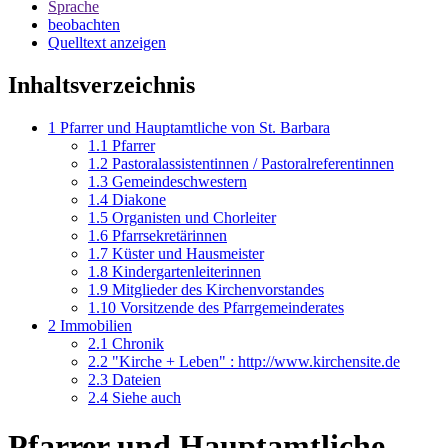
Sprache
beobachten
Quelltext anzeigen
Inhaltsverzeichnis
1
Pfarrer und Hauptamtliche von St. Barbara
1.1
Pfarrer
1.2
Pastoralassistentinnen / Pastoralreferentinnen
1.3
Gemeindeschwestern
1.4
Diakone
1.5
Organisten und Chorleiter
1.6
Pfarrsekretärinnen
1.7
Küster und Hausmeister
1.8
Kindergartenleiterinnen
1.9
Mitglieder des Kirchenvorstandes
1.10
Vorsitzende des Pfarrgemeinderates
2
Immobilien
2.1
Chronik
2.2
"Kirche + Leben" : http://www.kirchensite.de
2.3
Dateien
2.4
Siehe auch
Pfarrer und Hauptamtliche